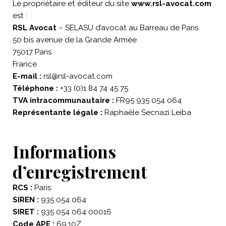
Le propriétaire et éditeur du site
www.rsl-avocat.com
est :
RSL Avocat
– SELASU d’avocat au Barreau de Paris
50 bis avenue de la Grande Armée
75017 Paris
France
E-mail :
rsl@rsl-avocat.com
Téléphone :
+33 (0)1 84 74 45 75
TVA intracommunautaire :
FR95 935 054 064
Représentante légale :
Raphaële Secnazi Leiba
Informations
d’enregistrement
RCS :
Paris
SIREN :
935 054 064
SIRET :
935 054 064 00016
Code APE :
69.10Z