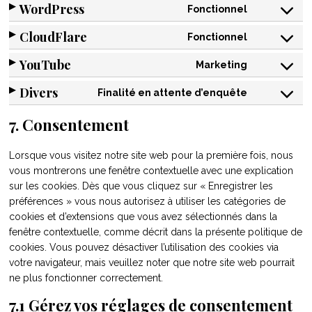
WordPress
Fonctionnel
Consent
CloudFlare
Fonctionnel
to
Consent
service
YouTube
Marketing
to
Consent
wordpres
service
Divers
Finalité en attente d’enquête
to
Consent
cloudflare
service
7. Consentement
to
youtube
service
Lorsque vous visitez notre site web pour la première fois, nous
divers
vous montrerons une fenêtre contextuelle avec une explication
sur les cookies. Dès que vous cliquez sur « Enregistrer les
préférences » vous nous autorisez à utiliser les catégories de
cookies et d’extensions que vous avez sélectionnés dans la
fenêtre contextuelle, comme décrit dans la présente politique de
cookies. Vous pouvez désactiver l’utilisation des cookies via
votre navigateur, mais veuillez noter que notre site web pourrait
ne plus fonctionner correctement.
7.1 Gérez vos réglages de consentement